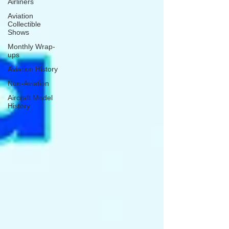
Airliners
Aviation
Collectible
Shows
Monthly Wrap-
ups
Aviation History
Non-Aviation
Aircraft Model
History