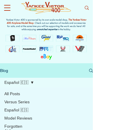
Yankee Victor 400 is sponsored by its own scale model shop,
The Yankee Victor
400 Airplane Model Shop
. Check out our selection of models and accessories
for sale, and at the same time you will be supporting the work we do here! All
while enjoying
unmatched expertise
in the hobby.
e
B
a
y
Blog
Español 🇪🇸
All Posts
Versus Series
Español 🇪🇸
Model Reviews
Forgotten